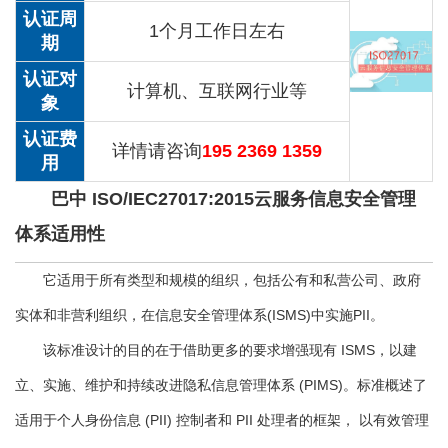
认证周
1个月工作日左右
期
认证对
计算机、互联网行业等
象
认证费
详情请咨询
195 2369 1359
用
巴中 ISO/IEC27017:2015云服务信息安全管理
体系适用性
它适用于所有类型和规模的组织，包括公有和私营公司、政府
实体和非营利组织，在信息安全管理体系(ISMS)中实施PII。
该标准设计的目的在于借助更多的要求增强现有 ISMS，以建
立、实施、维护和持续改进隐私信息管理体系 (PIMS)。标准概述了
适用于个人身份信息 (PII) 控制者和 PII 处理者的框架， 以有效管理