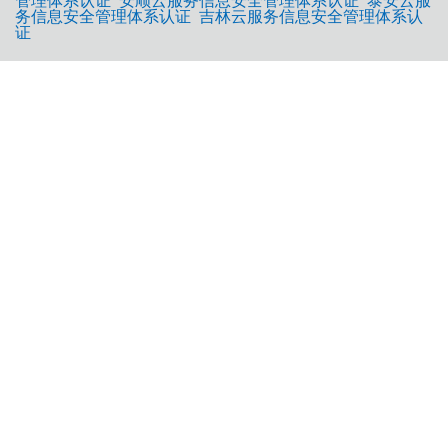
管理体系认证
安顺云服务信息安全管理体系认证
泰安云服
务信息安全管理体系认证
吉林云服务信息安全管理体系认
证