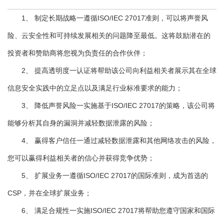
1、 制定长期战略一遵循ISO/IEC 27017准则，可以将声誉风
险、云安全性和可持续发展相关的问题降至最低。这将鼓励潜在的
投资者和赞助商将您视为负责任的合作伙伴；
2、 提高透明度一认证将帮助该公司向利益相关者展示其在全球
信息安全实践中的立足点以及满足行业标准要求的能力；
3、 降低声誉风险一实施基于ISO/IEC 27017的策略，该公司将
能够分析其自身的漏洞并减轻数据泄露的风险；
4、 赢得客户信任一通过减轻数据泄露和其他网络攻击的风险，
您可以赢得利益相关者的信心并获得竞争优势；
5、 扩展业务一遵循ISO/IEC 27017的国际准则，成为首选的
CSP，并在全球扩展业务；
6、 满足合规性一实施ISO/IEC 27017将帮助您遵守国家和国际