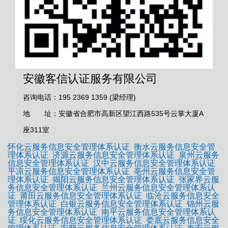
安徽客信认证服务有限公司
咨询电话：195 2369 1359 (梁经理)
地 址：安徽省合肥市高新区望江西路535号云掌大厦A
座311室
怀化云服务信息安全管理体系认证
衡水云服务信息安全管
理体系认证
济源云服务信息安全管理体系认证
泉州云服务
信息安全管理体系认证
汉中云服务信息安全管理体系认证
平凉云服务信息安全管理体系认证
亳州云服务信息安全管
理体系认证
揭阳云服务信息安全管理体系认证
张家界云服
务信息安全管理体系认证
兰州云服务信息安全管理体系认
证
莆田云服务信息安全管理体系认证
临沧云服务信息安全
管理体系认证
白银云服务信息安全管理体系认证
锦州云服
务信息安全管理体系认证
南平云服务信息安全管理体系认
证
绥化云服务信息安全管理体系认证
娄底云服务信息安全