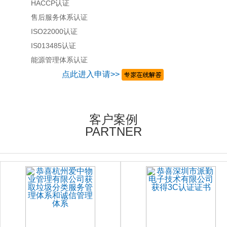
HACCP认证
售后服务体系认证
ISO22000认证
IS013485认证
能源管理体系认证
点此进入申请>>
客户案例
PARTNER