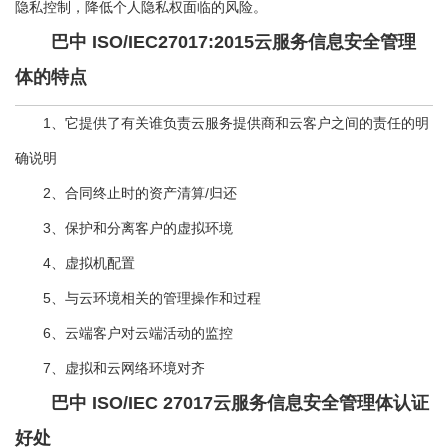
隐私控制，降低个人隐私权面临的风险。
巴中 ISO/IEC27017:2015云服务信息安全管理
体的特点
1、它提供了有关谁负责云服务提供商和云客户之间的责任的明
确说明
2、合同终止时的资产清算/归还
3、保护和分离客户的虚拟环境
4、虚拟机配置
5、与云环境相关的管理操作和过程
6、云端客户对云端活动的监控
7、虚拟和云网络环境对齐
巴中 ISO/IEC 27017云服务信息安全管理体认证
好处