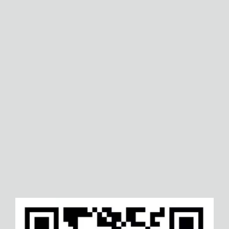
惠州信息安全服务资质认证
荆门ISO22301业务连续性管
认证
葫芦岛ISO14000认证
乐山六西格玛项目等级认证