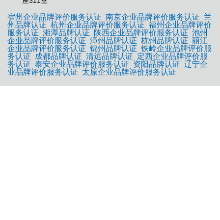
座311室
宿州企业品牌评价服务认证
南京企业品牌评价服务认证
兰
州品牌认证
杭州企业品牌评价服务认证
福州企业品牌评价
服务认证
湘潭品牌认证
陕西企业品牌评价服务认证
池州
企业品牌评价服务认证
漳州品牌认证
杭州品牌认证
丽江
企业品牌评价服务认证
锦州品牌认证
铁岭企业品牌评价服
务认证
成都品牌认证
清远品牌认证
定西企业品牌评价服
务认证
泰安企业品牌评价服务认证
资阳品牌认证
辽宁企
业品牌评价服务认证
太原企业品牌评价服务认证