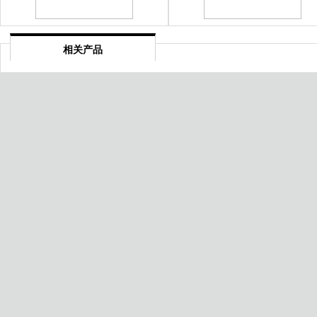
相关产品
潍坊网络空间安全安全管理体系认
葫芦岛CE认证
证