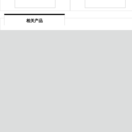
相关产品
南阳服务质量达标认证
佛山DCMM数据管理能力成熟
型