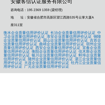
安徽客信认证服务有限公司
咨询电话：195 2369 1359 (梁经理)
地 址：安徽省合肥市高新区望江西路535号云掌大厦A
座311室
衡水企业质量信用评价认证
长治企业质量信用评价认证
中
卫企业质量信用评价认证
淮安企业质量信用评价认证
铜陵
企业质量信用评价认证
眉山企业质量信用评价认证
吉首企
业质量信用评价认证
曲靖企业质量信用评价认证
宿州企业
质量信用评价认证
西安企业质量信用评价认证
宜春企业质
量信用评价认证
衡阳企业质量信用评价认证
佳木斯企业质
量信用评价认证
银川企业质量信用评价认证
蚌埠企业质量
信用评价认证
随州企业质量信用评价认证
湛江企业质量信
用评价认证
大连企业质量信用评价认证
牡丹江企业质量信
用评价认证
广元企业质量信用评价认证