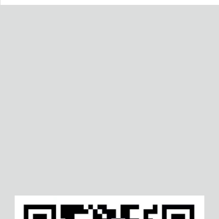
晋中DCMM数据管理能力成熟
泰州食品生产许可证
度模型
白城协同业务关系管理体系认
商丘汽车维修服务认证
证