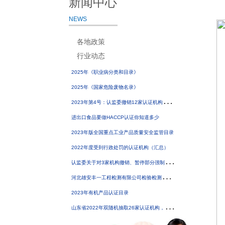
新闻中心
NEWS
各地政策
行业动态
2025年《职业病分类和目录》
2025年《国家危险废物名录》
2
023年第4号：认监委撤销12家认证机构《认证机构批准书》
进出口食品要做HACCP认证你知道多少
2023年版全国重点工业产品质量安全监管目录
2022年度受到行政处罚的认证机构（汇总）
认
监委关于对3家机构撤销、暂停部分强制性产品认证指定检测业务的公告
河
北雄安丰一工程检测有限公司检验检测机构资质撤销
2023年有机产品认证目录
山
东省2022年双随机抽取26家认证机构，其中18家存在问题