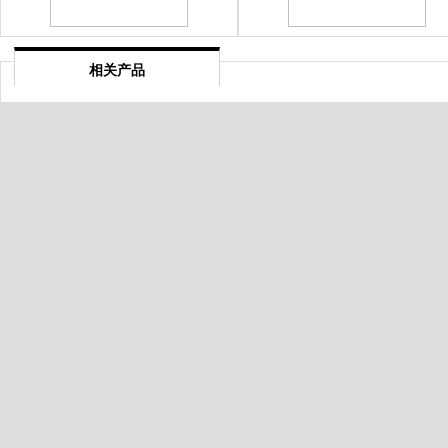
相关产品
云浮cnas认证
雅安企业质量信用评价认证