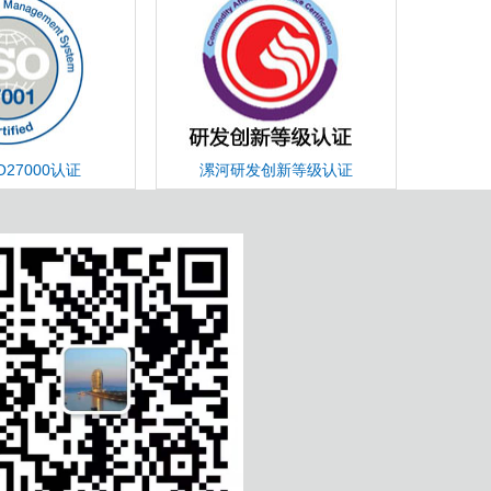
O27000认证
漯河研发创新等级认证