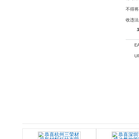
不得将
收违法
E
U