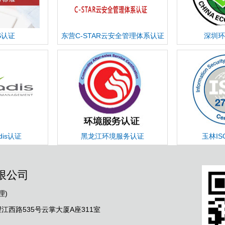
S认证
东营C-STAR云安全管理体系认证
深圳环
dis认证
黑龙江环境服务认证
玉林IS
限公司
理)
西路535号云掌大厦A座311室