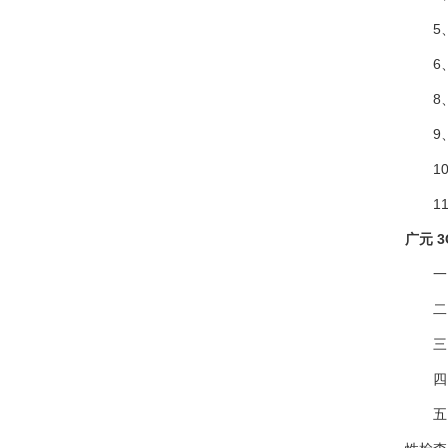
5
6
8
9
1
1
广元 
一
二
三
四
五