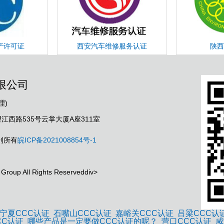
产许可证
西安汽车维修服务认证
陕西
限公司
理)
西路535号云掌大厦A座311室
利所有
皖ICP备2021008854号-1
Group All Rights Reserveddiv>
宁夏CCC认证
石嘴山CCC认证
嘉峪关CCC认证
吕梁CCC认
CC认证
哪些产品是一定要做CCC认证的呢？
营口CCC认证
咸